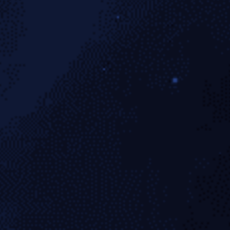
会继续给我们带来惊喜。同时，也希望俱乐部能
成为世界足球的一颗璀璨明珠。
迷
球队的后防线问题和锋线低...