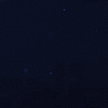
手
特勒携手冲击胜利”这...
积
表现对米切尔的发挥产生...
外失
深入分析，重点关注拜仁...
务
尤其是在国际赛事中的表现...