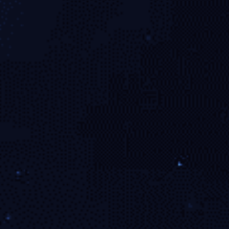
够持续关注并培养这位优秀人才，让其早日
下一篇：
21岁韦尔闪婚年长5岁女友引发热