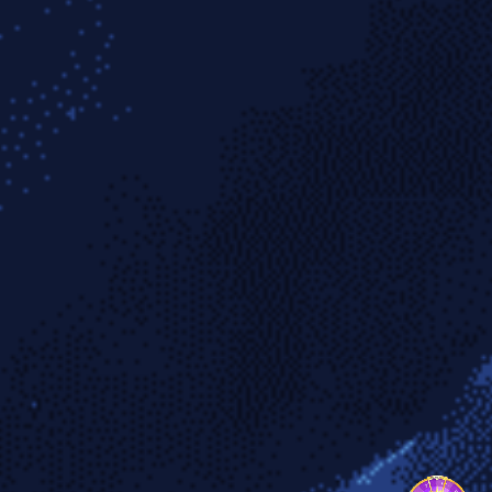
样不可忽视。他经常被教练安排在关键位
前场，费兰作为锋线尖刀，可以拉开空间，
过合理的位置选择和跑动，费兰能够有效地
流畅。此外，他还经常利用自己的速度打反
在角球和任意球时，他通常会选择合适的位
与战术执行能力使得他成为队伍中的重要一
素之一。费兰在比赛中的表现显示出他的自
依然能够保持清醒头脑，这让他在关键时刻