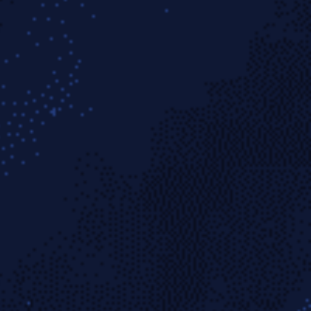
存在着明显短板。因此，对这种状况进行深
持，但仍存在不少问题阻碍其进一步发展。
比，我国女子足球场地、训练条件以及青训
到系统性的培养，从而影响到国家队整体实
甚至没有专业教练或科学训练计划，这直接
国家如果想要提升其足球水平，就必须建立
术交流。因此，加强联赛建设，提高整体竞
备战国际赛事时，过高或过于理想化的目标