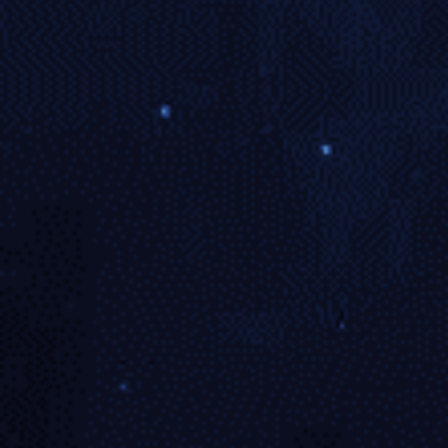
精选推荐
1
追梦之路：我发誓不是故意伤害亚当斯
在追梦的道路上，每个人都在为自己的理想而
2026-06-03
2
梅西与C罗再聚首第六届世界杯舞台上
在足球的世界中，梅西与C罗无疑是两位最具传
2026-04-19
3
八村塁替补表现出色加强侧翼防守助力
在现代篮球竞技中，球员的表现往往受到多方
2026-04-24