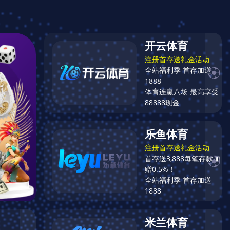
注册入口
始