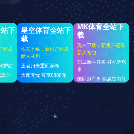
应对策略和务实的调整要求；最后，总结如
。通过这些分析，希望能够为中国女足未来
，其整体表现相较于预期大幅下降。比赛
如，在面对技术水平较高的对手时，我队不
对方轻松破门。这种情况不仅让球迷感到失
能力的质疑。
门次数等关键指标上均处于劣势。在比赛过
易陷入个人主义的单打独斗之中，而忽略了
技战术训练上的不足，需要引起重视。
球员状态的问题，更加深层次地揭示了整个