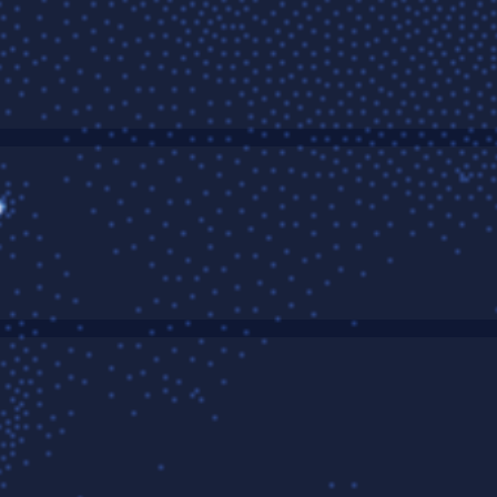
事、专业数据、高清视频，
熊猫体育APP
与网页版为您提供便捷
APP下载
网页版入口
近年来，女足的发展受到了越来越多的关注，尤
而，在最近的小组赛中，中国女足的表现令人担
面深入分析这一现象：首先，剖析球队在小组赛