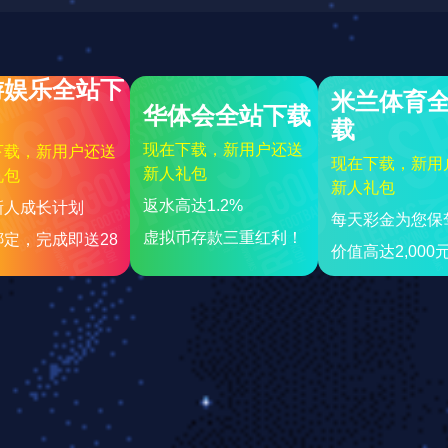
足发展现状与未来目标之间的差距；第三，提出
何以长远视角看待中国女足在国际舞台上的发展
的发展提供一些有益的思考和建议。
1、球队小组赛表现分析
在最近的小组赛中，中国女足遭遇了一系列困境
中，无论是进攻还是防守，都显得力不从心。例
仅未能有效组织进攻，还频频出现防守失误，让
望，也引发了各界对于球队战术安排和临场应变
此外，从统计数据来看，中国女足在控球率、射
程中，球队缺乏有效的传控配合，使得队员们容
团队协作的重要性。这种现象反映出当前球队在
综上所述，小组赛中的低迷表现不仅源自于个别