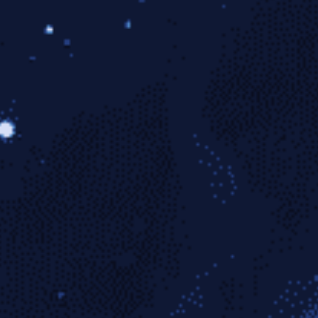
可能会给队伍带来额外压力，并影响他们发挥。
阶段性目标，以便逐步实现长远规划，让每一位
3、应对策略与调整要求
针对当前面临的问题，各方应共同努力寻找解决
急，应鼓励更多年轻女性参与足球运动，通过校
应引入更多专业教练，引导年轻选手掌握基本技
础。
其次，对于国家队而言，需要加强心理辅导和团
为球员进行心理疏导，提高她们在重大赛事中的
员之间的信任感与默契度，使她们能够更好地配
最后，要注重借鉴他国成功经验，例如加强与国
行友谊赛以及联合集训，这样可以拓宽视野，同
践，中国女足才能真正实现突破和进步。