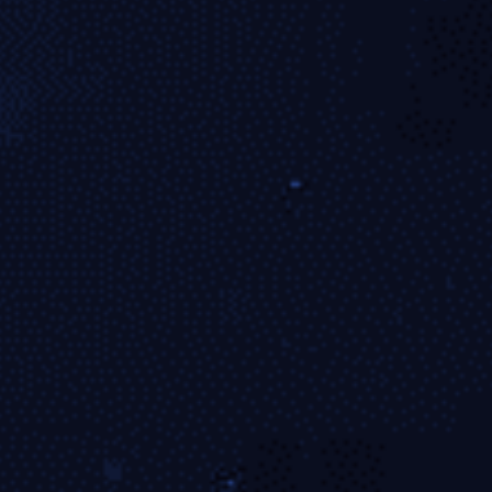
的决
奋斗。然而，有时意外发生...
的
奇色彩的球员。他们不...
其
面因素的影响，尤其是替补...