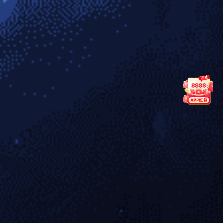
，以长远眼光来看待自身定位及目标。一方
，不仅限于顶级联赛，还要注重基层培训工
机制。此外，也要鼓励社会资本投入，为女
金投入力度。同时，要建立完善的人才培养
每位参与者都能获得专业指导。此外，要推
这样才能吸引更多年轻人才加入，为中国女
局面，实现真正意义上的崛起，让全体国人