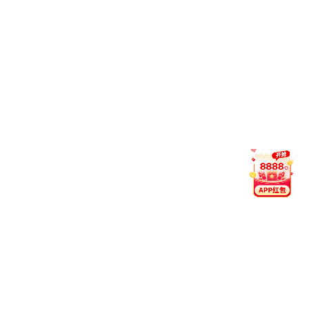
舍什科：满意进球表现但对平局结果感到失望
2026-07-17
22 次阅读
小德里克琼斯高效表现17分2板正负值19助球队获胜
2026-07-16
39 次阅读