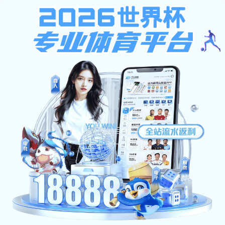
注册入口
首页
体育快讯
谢泼德强调KD对球队的重要性并坚持下一个人顶上的
原则