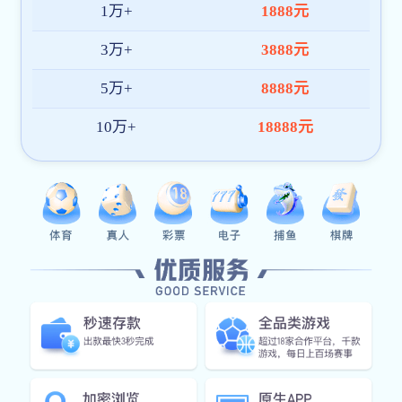
浓眉上半场表现平平10投仅3中贡献7分10篮板数据却
依然全面
2026-08-06
6 次阅读