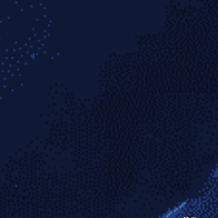
仅点燃了现场观众的热情，也展示了球队在危
们采取4-2-3-1阵型，以确保中场控制力
攻，这种灵活性为他们提供了充足的发展空
策略。在面对长春亚泰迅猛攻击时，他们选
防线。同时，通过快速传递和配合，使得每
。
深刻理解，让每位球员都能找到恰当的位置
有机会参与其中，有效增强整个团队凝聚力