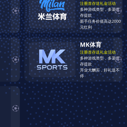
的体育服务。
2026-04-12 02:29
61 次阅读
战胜了长春亚泰，展现了球队强劲的实力与
，更是梅州客家在新赛季前的重要检验，充
质等方面的提升。尽管开局不利，但梅州客