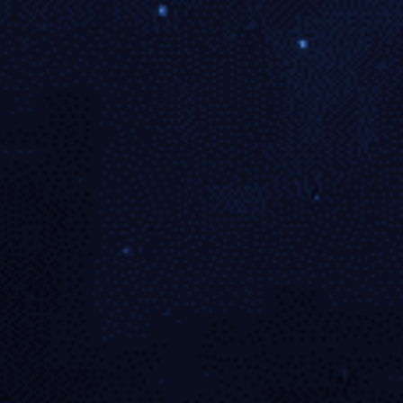
在现代篮球比赛中，防守的作用愈发显得重要
2026-05-28
2
普利西奇时隔五年重回身价高峰达六千
在当今足球界，球员的身价不仅反映了他们在
2026-05-30
3
法政大学小仓幸成在决赛中为中国队打
在最近举行的决赛中，法政大学的小仓幸成为
2026-05-25
4
火箭队在联盟前五关键时刻的防守与进
本文将深入分析火箭队在联盟前五关键时刻的
2026-04-17
5
国安新任主帅蒙哥马利已完成签约期待