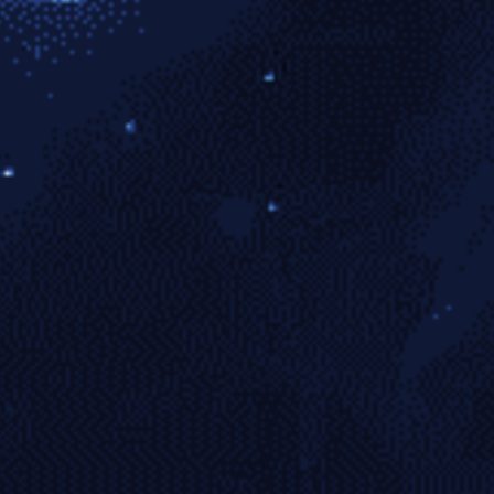
上一篇：
主教练字母直言Shams球技欠缺其…
精选推荐
1
斯波称赞德鲁史密斯防守全面是联盟顶