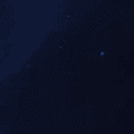
未来，我们期待着梅州客家继续保持这种状态，
以来支持他们的球迷。同时，也希望他们能够继
辉煌的新篇章！
尖