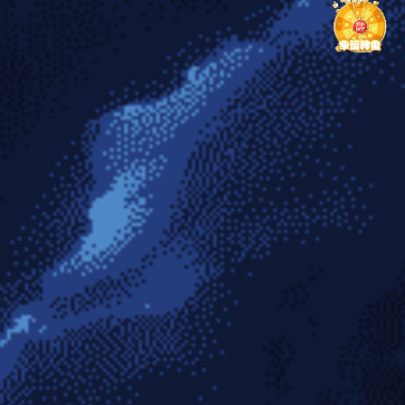
作
。特别是前锋线上，一名年轻小将凭借出色
打入关键进球，还为队友创造机会，有效推
度全队进攻节奏，同时加强防守端支持，让
良好的互动，每位成员都能够积极参与到攻
并未出现慌乱，而是相互鼓励，共同寻找解
的重要因素之一，也是日后竞争中的宝贵财
待
更重要的是总结经验教训，为即将到来的正