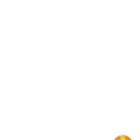
曼联则需要寻找合适的人选来填补锋线空缺，以便在
竞争激烈的英超中占据有利位置。热刺同样面临类似
问题，他们希望通过增添新的攻击手来实现战术上的
多样化。因此，各大球队之间围绕这位前锋展开了激
烈竞争。
这种竞争并非只是简单地看重球员本身，更是涉及到
俱乐部未来发展战略。每个俱乐部都希望通过引入像
普利西奇这样的优秀年轻球员，在短期内提升水准，
同时为长期发展奠定基础。因此，无论是财务投入还
是合同条件，各家俱乐部都在积极谋划，以求能最终
赢得这场争夺战。
3、米兰的转会策略
作为普利西奇现在效力的俱乐部，米兰对于这笔交易