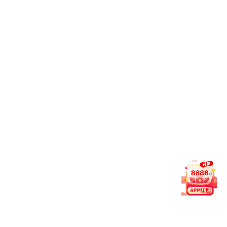
及自身利益之间取得平衡。同时，他们也必须评估如
何处理可能出现的不确定性因素，比如其他俱乐部突
然增资或改变主意等情况，因此灵活应变将成为关键
所在。
4、影响交易结果的重要因素
虽然目前关于普利西奇转会的话题颇受关注，但实际
上影响交易结果的不止是价格问题，还有许多其他因
素亟待考虑。例如，买方意愿与卖方要价之间是否存
在共识就是决定成败的重要环节。如果阿森纳、曼联
或热刺无法接受米兰开出的价格，那么此笔交易很可
能就会因此搁浅。
另外，个人意愿也是一个不可忽视的重要方面。尽管
各家豪门都表现出了浓厚兴趣，但最终选择权掌握在