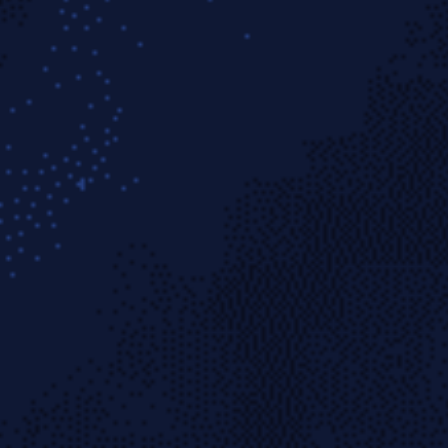
，他需要更好地调整自己的状态，提高场上
掘金队的整体战绩也是影响他全明星资格的
下滑，这直接关联到他们在季后赛争夺中的
即使穆rray个人能力突出，也难以获得
如尼古拉·约基奇等顶尖球员，但整体阵容
力增强，比如菲尼克斯太阳、洛杉矶湖人等
艰难。这样的背景让穆urray不得不背
他的个人声望及全明星评选机会。
仅需要他自身努力，还需整个团队共同发