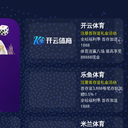
注册入口
始