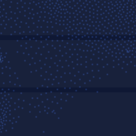
事、专业数据、高清视频，
熊猫体育APP
与网页版为您提供便捷
APP下载
网页版入口
贾马尔·穆雷是当今NBA西部联赛中备受关注的
现赢得了众多球迷的喜爱。然而，近期他的西部
论。此外，穆雷能否如期解锁全明星资格也成为