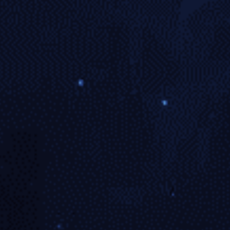
精选推荐
1
梅西与C罗再聚首第六届世界杯舞台上
在足球的世界中，梅西与C罗无疑是两位最具传
2026-04-19
2
马刺队冲击2月全胜纪录明日客场挑战
在即将到来的比赛中，马刺队正面临挑战，他
2026-04-16
3
琼阿梅尼恢复训练进展显著马斯坦托诺
在足球的世界中，伤病与恢复训练一直是各支