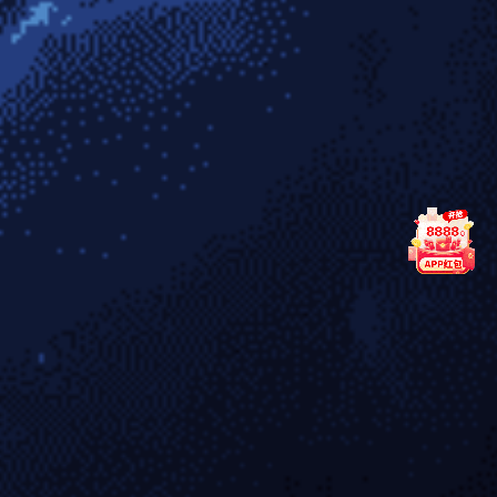
定性
，目前仍充满不确定性。一方面，他需要通过
面，全明星评选标准也随时可能发生变化，
何一位追求卓越成就运动员而言，无疑是一
台，更是品牌宣传的重要契机。如果错过这
。因此，对待即将到来的全明星评选，贾马
态以及加强与媒体、公关团队之间沟通合作，
穆urray必须凭借坚定信念和努力拼搏来
的发展铺平道路，为自己的篮球生涯增添浓