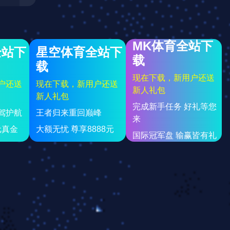
环境以及全明星解锁时间的不确定性，旨在
表现直接影响着球队的整体成绩。在本赛季
论是在得分、助攻还是防守端都发挥得相当
性逐渐下降，这导致他的统计数据出现波
效命中率，使得球队在重要时刻失去了领先
能状态也受到了一定影响。他在场上需要承
这些任务。这种反差显然对他的心理状态造
能力。
力，但他当前面临的一系列个人表现问题无