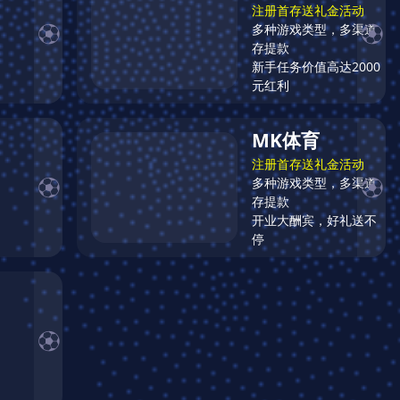
的体育服务。
2026-06-02 16:20
57 次阅读
球员之一，他在过去几个赛季中以其出色的表
排名却出现了下滑，这一现象引发了广泛讨
了焦点问题。本文将从四个方面深入探讨这