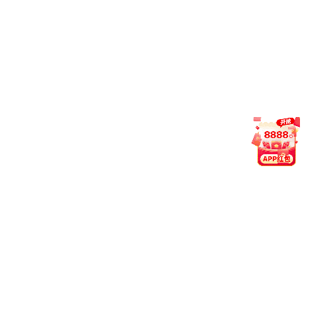
展望未来，吉马良斯有着巨大的发展潜力。一方面，
他们已经建立起较为完备的人才梯队，通过青训系统
不断培养新血液，为一线队输送新鲜力量。此外，在
资金投入和商业开发方面逐渐增强，也为俱乐部进一
步壮大提供了有利条件。
另一方面，与国际顶级俱乐部之间日益接近的竞技水
平意味着，他们将可能吸引更多优秀球员加盟。有越
来越多的人开始关注这支传统劲旅，而媒体曝光率也
随之提升，这对于品牌价值构建无疑是一大利好消
息。
再者，如果继续保持目前的发展势头，不排除未来几
年内再次冲击更高荣誉，包括国内联赛冠军及更深层
次进入欧冠淘汰赛阶段。这些因素结合起来，使得我