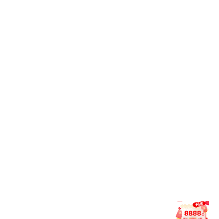
反应，为后续全面恢复做好准备。这一过程需要充分
耐心，因为急于回归赛场往往会造成二次损伤。
除了身体上的调整外，心理健康同样至关重要。受伤
期间，普利西奇需要保持积极乐观的心态，与家人、
朋友以及队友保持良好的沟通，以缓解焦虑情绪。此
外，可以借此机会加强其他方面技能，比如战术学习
或观看比赛录像，为未来更好地回归做准备。
4、未来十天内评估的重要性
根据医疗团队安排，在接下来的十天内将再次进行详
细评估。这一阶段将决定他是否可以提前复出，以及
如何进行后续训练计划。因此，对这一时间段内身体
变化进行仔细观察显得尤为重要。