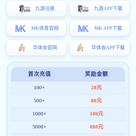
评估伤情
本文将围绕足球运动员普利西奇的右腿筋轻微撕裂这
一伤情展开详细分析。首先，我们将介绍普利西奇在
球队中的重要性及其受伤的背景，接着探讨这一伤情
对他个人及球队的影响，随后分析恢复过程中的注意
事项和可能面临的挑战，最后讨论未来十天内的评估
及其对普利西奇职业生涯的长远影响。通过这四个方
面的深入探讨，希望能够提供一个全面且客观的视
角，让读者更好地理解这次伤情对普利西奇及其所在
球队的重要意义。
1、普利西奇的重要性