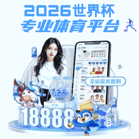
注册入口
熊猫体育
—— 比赛数据