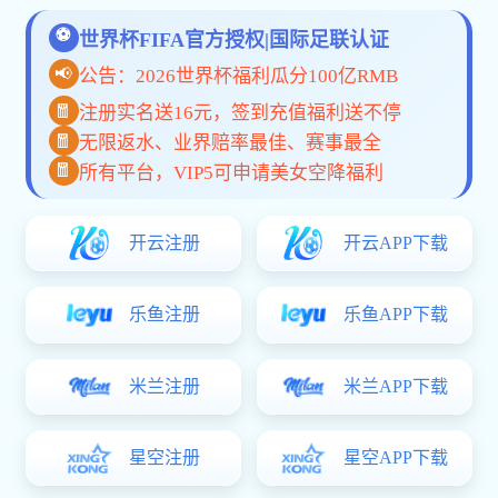
从这里开始
覆盖实时赛事、专业数据、高清视频，
熊猫体育
APP
与网页版为您提供便捷的体育服务。
APP下载
网页版入口
首页
/
体育新闻
/ 正文
2026-05-05 23:48
113 次阅读
普利西奇右腿筋轻微撕裂预计十天后重新