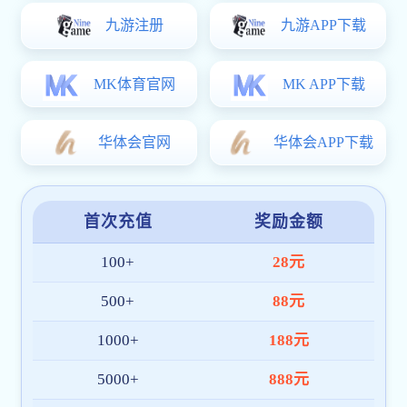
赢得多场比赛
在最近的比赛中，怀特对塔图姆的表现给予了高度赞
扬，特别是在客场比赛中，他的出色发挥帮助球队赢
得了多场重要比赛。文章将从四个方面详细探讨这一
话题，包括塔图姆在客场比赛中的关键时刻表现、他
对球队士气的提升、与队友之间的默契配合以及他的
领导能力。每一个方面都将揭示塔图姆如何通过自己
的努力和才华，为球队带来胜利，并最终巩固其在联
盟中的地位。总之，怀特的称赞不仅是对塔图姆个人
能力的认可，更是对他在团队中作用的重要体现。
1、关键时刻表现卓越