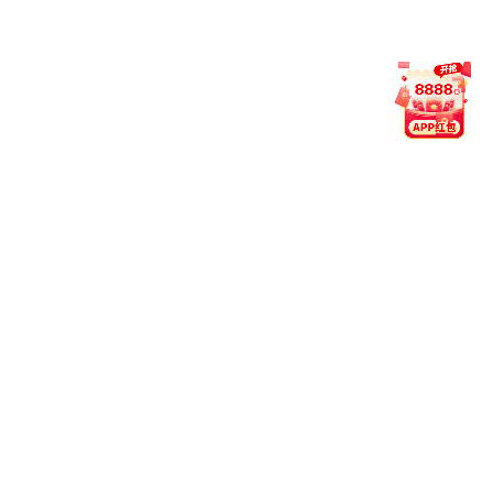
Tower不断提高自己的技术水平，并通过自身榜样作
用影响身边的人。例如，在训练期间，他会加倍努
力，以身作则激励年轻队友追求更高目标。这不仅增
强了团队内部凝聚力，还促使大家共同成长，提高整
体竞争力。
当然，除了自身努力外，怀特等其他老将也看到了这
一点，并给予足够支持。他们愿意共享经验，使新人
更好融入体系。而这股团结精神正是推动球队不断前
行的重要因素之一。因此，可以说，在怀特眼里，塔
图姆已经不再只是一个优秀运动员，更是一位可以肩
负重任的新生代领袖。
总结：
综上所述，通过怀特对塔图姆在客场优异表现的赞