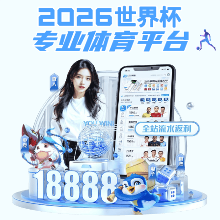
注册入口
熊猫体育
—— 比赛数据