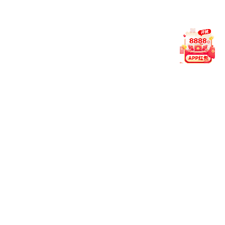
于他在今后的赛事中发挥出更大的潜力。
同时，这样优秀表现也吸引了一些欧洲豪门俱乐部的
注意。如果他能够继续稳定输出，将有可能面临转会
市场的新机遇。而对于摩纳哥来说，要想留住这样的
人才，需要给予他足够的发展空间及合适的平台，以
实现双赢局面。
总之，无论是从球队还是个人角度来看，本次平局都
是一次启示。在未来，他们都需要不断总结经验教
训，以迎接更加激烈和富有挑战性的竞争环境。同
时，也期待看到更多像万德森一样优秀的人才能够脱
颖而出，为足球事业增光添彩。
总结：