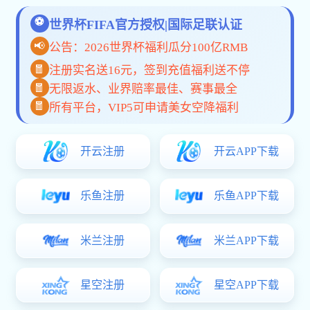
从这里开始
覆盖实时赛事、专业数据、高清视频，
熊猫体育
APP
与网页版为您提供便捷的体育服务。
APP下载
网页版入口
首页
/
体育新闻
/ 正文
2026-05-15 15:41
54 次阅读
2025赛季伤病潮席卷NBA范乔丹跟腱撕裂