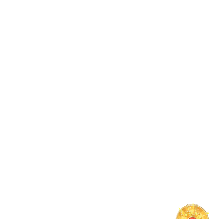
面对范乔丹的受伤，火箭管理层迅速采取行动。他们
开始寻找交易机会，希望能够引入具备相似能力的球
员来填补这个空白。此外，教练组也需要重新调整战
术，为其他球员提供更多发挥空间。在这样的情况
下，新秀和替补球员被赋予了更加重要的角色，他们
需要迅速适应并承担起更多责任。
然而，尽管进行了诸多调整，但火箭队仍然面临严峻
挑战。范乔丹预计将缺席数月，而这段时间内，如果
其他主力也受到影响，将会导致整个赛季都处于挣扎
之中。因此，对于火箭来说，这不仅仅是一名球员的
问题，而是整个团队抗压能力的一次考验。
3、比尔表现令人震惊