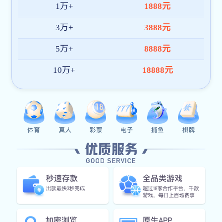
来的复杂局势。
1、伤病对球队影响
在2025赛季，NBA各支球队频繁遭遇伤病困扰，这不
仅让教练组倍感压力，也令球迷们感到失望。许多原
本有机会争夺总冠军的球队，在关键时刻失去了主力
球员，使得他们无法发挥应有的水平。这种状况也引
发了关于运动医学和训练管理的新讨论，如何有效预
防伤病成为各队亟待解决的问题。
例如，多支强队如湖人、勇士等，都存在核心球员因
伤缺阵的问题。尤其是在比赛密集期，体能消耗巨
大，加上长时间高强度训练，使得球员们容易受伤。
随着赛季深入，各支球队不得不尝试轮换阵容，以确
保能够持续保持竞争力，但这也带来了磨合不畅和战