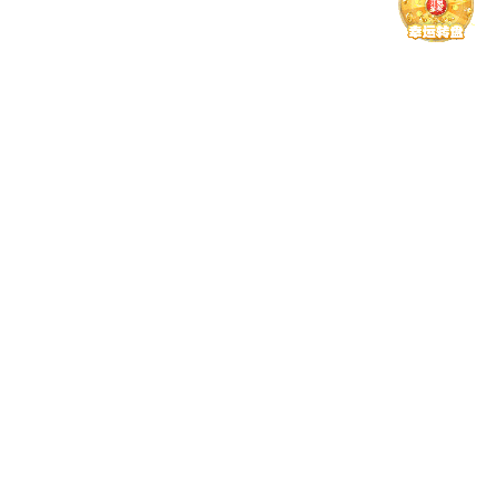
在这样一个困难时期，比尔却成为了一道闪亮的风景
线。他以超凡脱俗的表现吸引了众多关注，无论是在
个人数据还是对比赛走势的影响上，他都展现出了统
治级别的能力。在面对压力时，比尔没有退缩，而是
选择用实际行动回应质疑，让所有人刮目相看。
比尔通过不断努力，不仅在得分方面保持高效，还逐
渐提升了自己的组织能力。他助攻数据显著增加，同
时还积极参与防守，为全队注入活力。这种全能型表
现使他成为队友依靠的重要人物，同时也为他赢得了
“领袖”的称号。即使身边缺少核心支持，他依然能够
带领球队拼搏到底。
他的成功不仅关乎个人荣誉，更重要的是为整个联盟
树立了一种榜样精神。在经历重大人员变动后，比尔