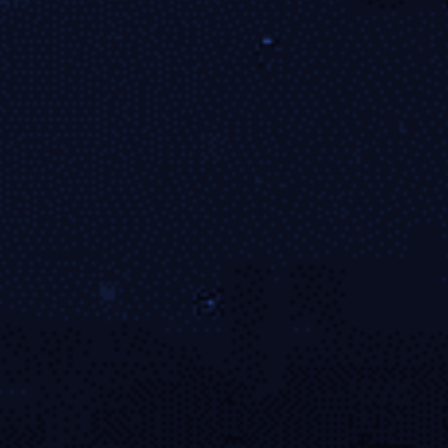
8
表现平平，仅得到12分、...
篮
们将在客场对阵篮网，力争延...
克
调整引发了广泛关注。球...
犯
现常常引发热议。尤其是...