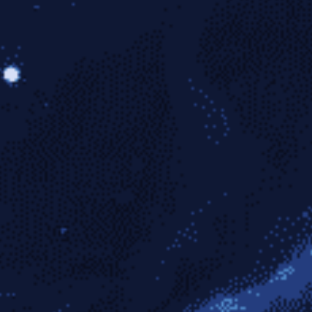
在关键时刻做出正确选择的方法。
他强调，要学会调节情绪，无论是在领先还是落
上的稳定，将使得运动员能够更好地执行战术，
冥想或其他放松身心的方法，以增强心理韧性。
此外，加内特也指出，与教练和队友进行有效沟
信任关系，使自己处于一个积极向上的环境中，
达到最佳状态。
4、对未来发展的影响
此次加内特与文班之间深刻而富有建设性的交流
有了前辈传授的新知识、新理念，相信文班将在
力。从长远看，这样的一次互动不仅是技能上学