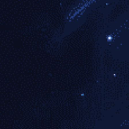
垃圾话内容