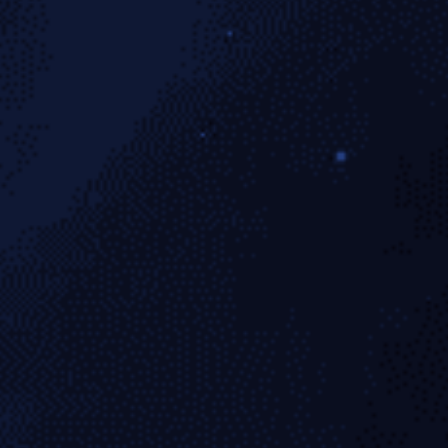
生。在这样既有个人色彩又富含智慧积累的话题
出，为篮球事业贡献力量，实现他们各自辉煌的
力
如同陈年佳酿，历久弥新。他...