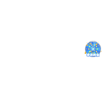
培训与心理辅导显得尤为重要。
3、战术安排问题
战术安排的不合理同样是影响老哥仨球队三分球表现
的一大因素。一些球队仍然执着于传统打法，没有很
好地利用现代篮球风格所强调的空间布局和快速转
换。这导致外线空位机会减少，从而限制了三分出手
次数和命中率。
另外，部分教练过于依赖某几位核心射手，而忽视其
他角色球员的发展，使得全队整体外线火力不足。在
比赛中，如果主要得分手被对方重点盯防，那么整个
团队就可能陷入进攻困境。
最后，有些球队未能有效制定针对不同对手的战术布