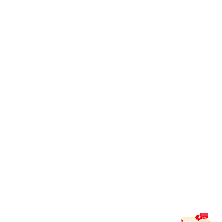
置，特别是在面对防守强硬的小组时，对策欠缺，使
得原本应该利用外围进攻获得优势的机会被错失。因
此，在未来需要更加灵活多变的战术来激发全队潜
力。
4、心理因素影响
心理因素也是影响老哥仨球队三分球表现的重要原因
之一。在高强度竞争环境下，运动员常常承受巨大的
心理压力，这种压力会直接反映到他们的投篮选择和
命中率上。当比赛进入关键时刻时，不少队员容易出
现“怕犯错误”的心态，加剧了紧张情绪，从而影响了
正常发挥。
此外，对于年轻队伍而言，自信心建设至关重要。如
果没有良好的自我认知与积极向上的心态，他们很难