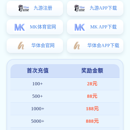
库里贡献11分3篮板3助攻
在一场备受瞩目的NBA比赛中，开拓者队在半场时以
16分的优势领先勇士队，这一结果让许多球迷感到意
外。尤其是杨瀚森在比赛中的表现相对平平，而库里
虽然贡献了11分、3个篮板和3次助攻，但未能带领球
队逆转局势。本文将从四个方面详细分析这场比赛，
包括开拓者的强劲表现、杨瀚森的发挥、库里的状态
以及勇士队面临的挑战，以期为读者提供更全面的理
解。
1、开拓者的强劲表现