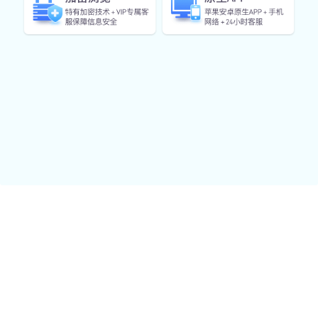
全队士气，使得他们能够保持着较大的比分优势进入
下半场。
2、杨瀚森的表现分析
作为年轻新星，杨瀚森本赛季被寄予厚望。然而，在
此次对阵勇士队的比赛中，他却没有展现出最佳状
态。尽管他参与了球队的一些进攻组织，但整体数据
并不亮眼，这让他的粉丝感到有些失望。在关键时
刻，他未能把握住几次投篮机会，这直接影响了他的
个人评分。
另一方面，从战术层面来看，对手对于杨瀚森进行了
针对性的防守，在他持球时给予了更多压力。这导致
他难以找到舒服的位置进行攻击。此外，由于球队整
体打法向其他核心球员倾斜，也使得他获得控球权及