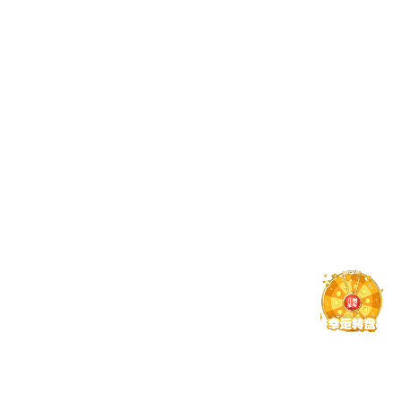
出手机会都显得有限。
尽管如此，我们依然不能忽视杨瀚森身上的潜力。他
具备极佳的运动能力和灵活性，只需要在接下来的比
赛中继续磨练与调整，相信他很快就会找回状态，对
此我们应给予耐心和期待。
3、库里的状态与贡献
斯蒂芬·库里作为勇士队的重要领袖，本场比赛虽然也
有一定贡献，但显然无法满足外界对于他的期望。他
全场得到11分，并且还抓下3个篮板与送出3次助攻。
但面对开拓者这样的高强度防守，库里显得有些无能
为力。在一些关键时刻，他未能有效带动起全队进
攻，这是导致球队落后的原因之一。
值得注意的是，即便如此，库里的存在仍然给球队带